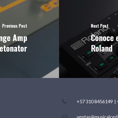
Previous Post
Next Post
ange Amp
Conoce 
etonator
Roland
+57 310 8456149
|
ventas@musicalced