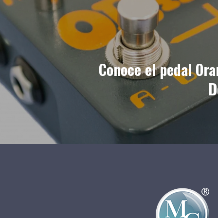
Conoce el pedal Or
D