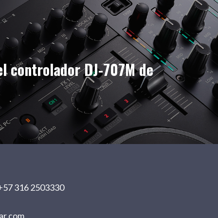
el controlador DJ-707M de
+57 316 2503330
ar.com