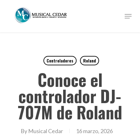
Skip
to
Menu
Close
main
Menu
content
Controladores
Roland
Conoce el
controlador DJ-
707M de Roland
By
Musical Cedar
16 marzo, 2026