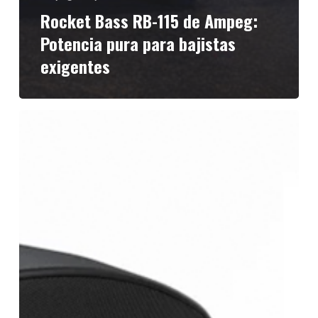
Rocket Bass RB-115 de Ampeg:
Potencia pura para bajistas
exigentes
Conoce
los
altavoces
HH
TNi-
W8
de
Laney