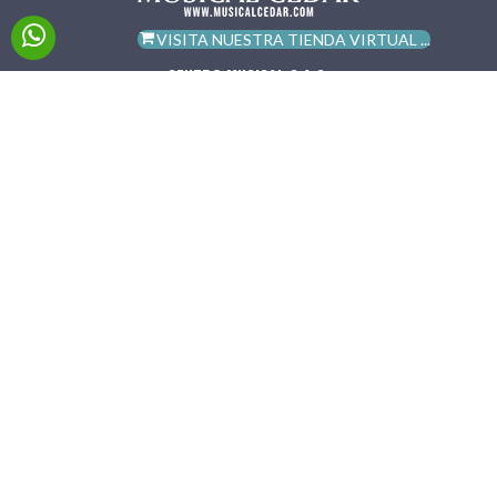
VISITA NUESTRA TIENDA VIRTUAL ...
CENTRO MUSICAL S.A.S.
+57 310 8456149
|
+57 316 2503330
ventas@musicalcedar.com
ITAGÜÍ Carrera 57 #74-04 bodega 114,
Barrio Hortencia. Bodegas Polígono
Industrial