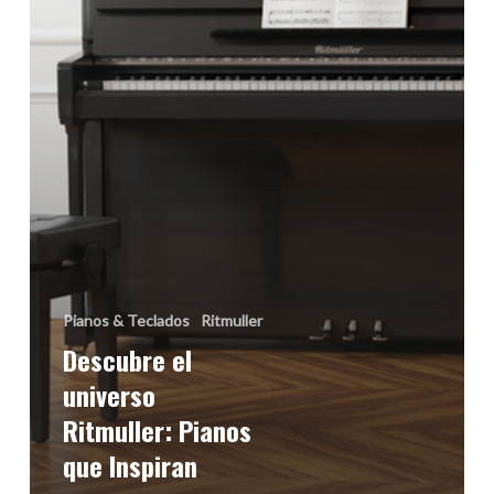
que
Inspiran
Pianos & Teclados
Ritmuller
Descubre el
universo
Ritmuller: Pianos
que Inspiran