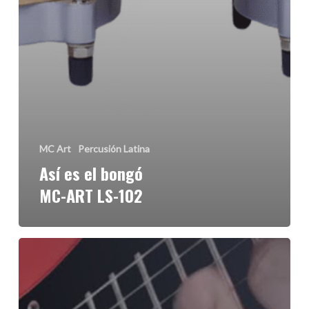
MC Art
Percusión Latina
Así es el bongó
MC-ART LS-102
Amarás
las
guitarras
eléctricas