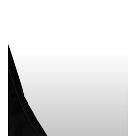
Ukelele
MC-
ART
KU-
CE/B