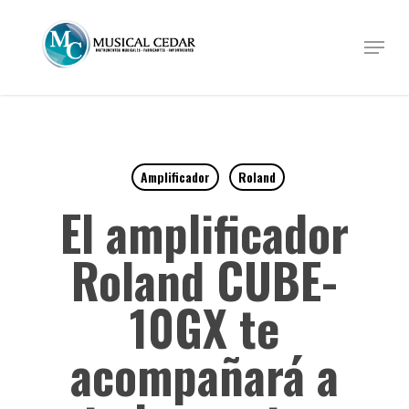
Skip
to
Menu
Close
main
Menu
content
Amplificador
Roland
El amplificador
Roland CUBE-
10GX te
acompañará a