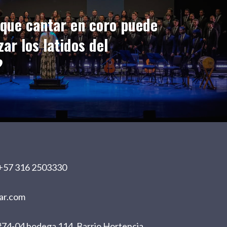
 que cantar en coro puede
zar los latidos del
?
+57 316 2503330
ar.com
74-04 bodega 114, Barrio Hortencia.