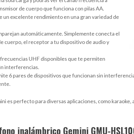
a sola carga y podrás ver el canal/frecuencia a
ransmisor de cuerpo que funciona con pilas AA.
e un excelente rendimiento en una gran variedad de
 emparejan automáticamente. Simplemente conecta el
 cuerpo, el receptor a tu dispositivo de audio y
frecuencias UHF disponibles que te permiten
in interferencias.
te 6 pares de dispositivos que funcionan sin interferencia
ente.
i es perfecto para diversas aplicaciones, como karaoke, a
ófono inalámbrico Gemini GMU-HSL10