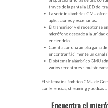
proporciona horas de uso con un
través de la pantalla LED del t
La serie inalámbrica GMU ofrec
aplicaciones y escenarios.
El transmisor y el receptor se
micrófono deseado a la unidad de
enciéndelo.
Cuenta con una amplia gama de 
encontrar fácilmente un canal s
El sistema inalámbrico GMU admi
varios receptores simultáneam
El sistema inalámbrico GMU de Gemin
conferencias, streaming y podcast.
Encuentra el micr