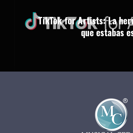
TikTok for Artists: La he
que estabas e