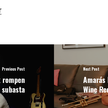
r
Previous Post
Next Post
k rompen
Amarás l
 subasta
Wine Re