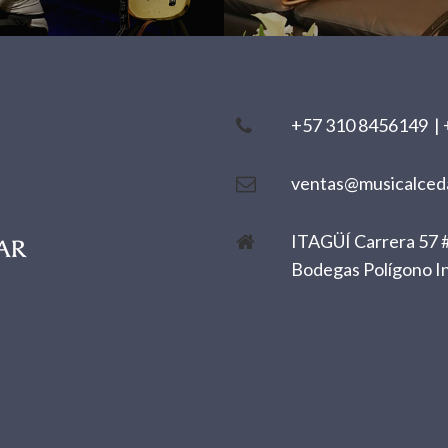
+57 310 8456149
|
ventas@musicalced
ITAGÜÍ Carrera 57 #
Bodegas Polígono In
.