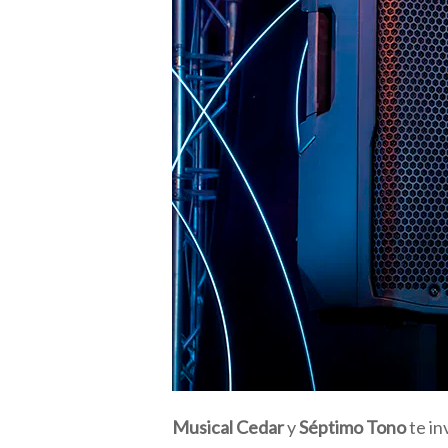
Musical Cedar
y
Séptimo Tono
te in