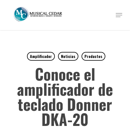
Skip
to
Menu
Close
main
Menu
content
Amplificador
Noticias
Productos
Conoce el
amplificador de
teclado Donner
DKA-20