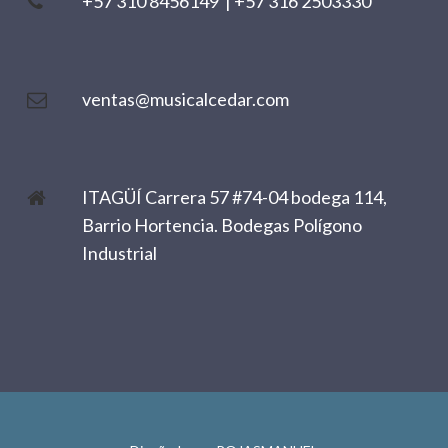
+57 310 8456149
|
+57 316 2503330
ventas@musicalcedar.com
ITAGÜÍ Carrera 57 #74-04 bodega 114,
Barrio Hortencia. Bodegas Polígono
Industrial