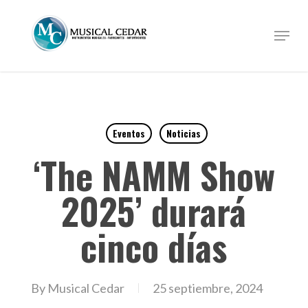
Skip
to
Menu
Close
main
Menu
content
Eventos
Noticias
‘The NAMM Show
2025’ durará
cinco días
By
Musical Cedar
25 septiembre, 2024