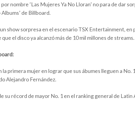
a por nombre ‘Las Mujeres Ya No Lloran’ no para de dar so
p Albums’ de Billboard.
o un show sorpresa en el escenario TSX Entertainment, en 
 que el disco ya alcanzó más de 10 mil millones de streams.
board:
en la primera mujer en lograr que sus ábumes lleguen a No. 
ado Alejandro Fernández.
de su récord de mayor No. 1 en el ranking general de Latin