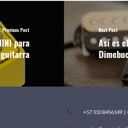
Previous Post
Next Post
MINI para
Así es 
guitarra
Dimebu
+57 310 8456149
|