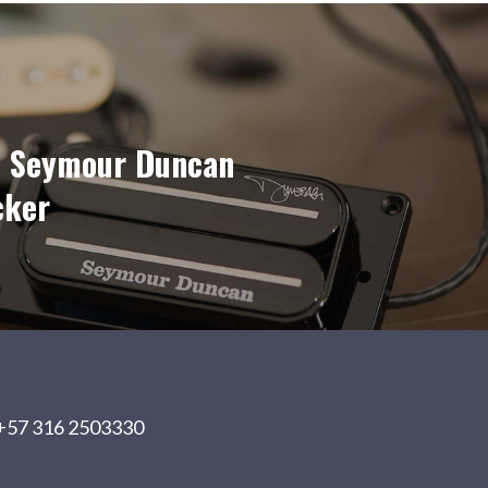
el Seymour Duncan
cker
+57 316 2503330