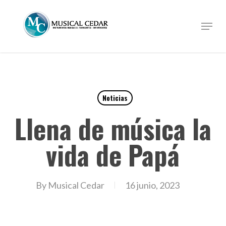
Skip
to
Menu
Close
main
Menu
content
Noticias
Llena de música la
vida de Papá
By
Musical Cedar
16 junio, 2023