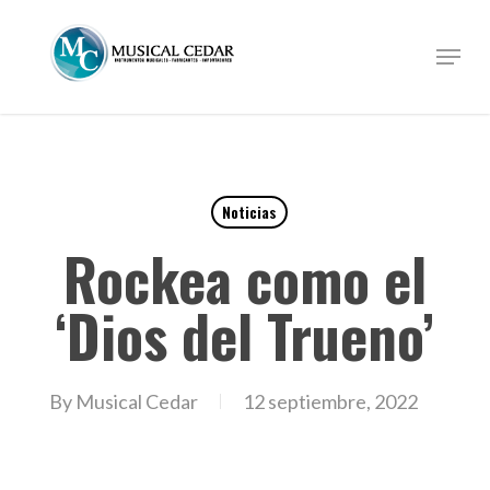
Skip
to
Menu
Close
main
Menu
content
Noticias
Rockea como el
‘Dios del Trueno’
By
Musical Cedar
12 septiembre, 2022