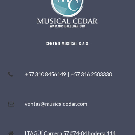
CENTRO MUSICAL S.A.S.
+57 310 8456149
|
+57 316 2503330
ventas@musicalcedar.com
ITAGÜÍ Carrera 57 #74-04 bodega 114,