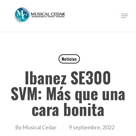
Skip
to
Menu
Close
main
Menu
content
Noticias
Ibanez SE300
SVM: Más que una
cara bonita
By
Musical Cedar
9 septiembre, 2022