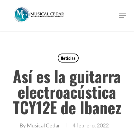
Skip
to
Menu
Close
main
Menu
content
Noticias
Así es la guitarra
electroacústica
TCY12E de Ibanez
By
Musical Cedar
4 febrero, 2022