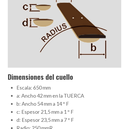
Dimensiones del cuello
Escala: 650 mm
a: Ancho
42 mm
en la TUERCA
b: Ancho
54 mm
a 14 ° F
c: Espesor
21,5 mm
a 1 °
F
d: Espesor
23,5 mm
a 7 °
F
Radio:
250 mmR