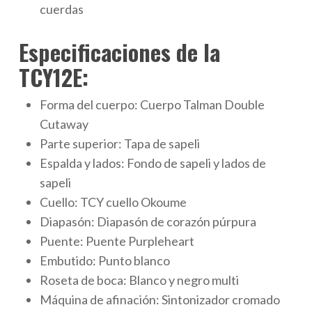
cuerdas
Especificaciones de la
TCY12E:
Forma del cuerpo:
Cuerpo Talman Double
Cutaway
Parte superior:
Tapa de sapeli
Espalda y lados:
Fondo de sapeli
y
lados de
sapeli
Cuello:
TCY
cuello Okoume
Diapasón:
Diapasón de corazón púrpura
Puente:
Puente Purpleheart
Embutido: P
unto blanco
Roseta de boca:
Blanco y negro multi
Máquina de afinación:
Sintonizador cromado