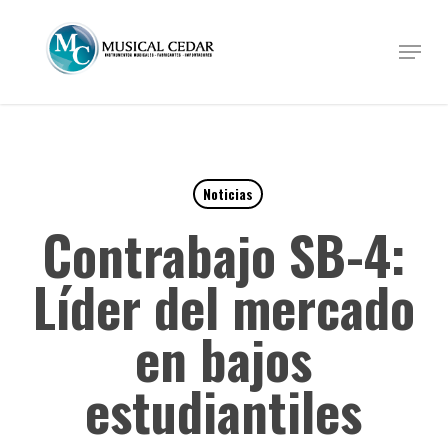
Skip
to
Menu
Close
main
Menu
content
Noticias
Contrabajo SB-4:
Líder del mercado
en bajos
estudiantiles