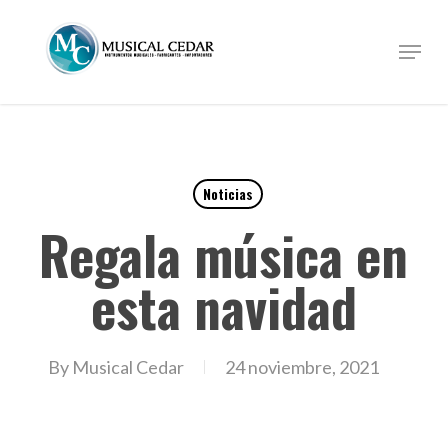
Skip
to
Menu
Close
main
Menu
content
Noticias
Regala música en
esta navidad
By
Musical Cedar
24 noviembre, 2021