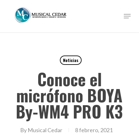
Skip
to
Menu
Close
main
Menu
content
Noticias
Conoce el
micrófono BOYA
By-WM4 PRO K3
By
Musical Cedar
8 febrero, 2021