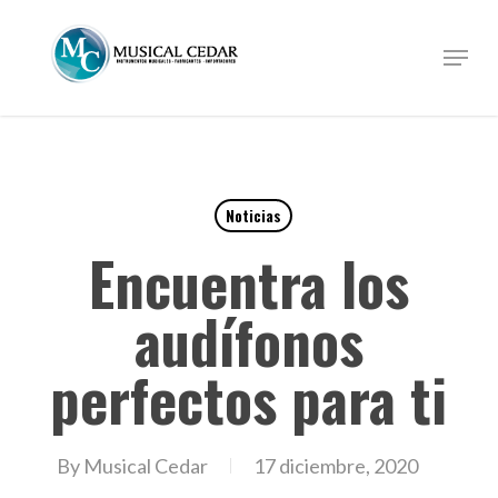
Skip
to
Menu
Close
main
Menu
content
Noticias
Encuentra los
audífonos
perfectos para ti
By
Musical Cedar
17 diciembre, 2020