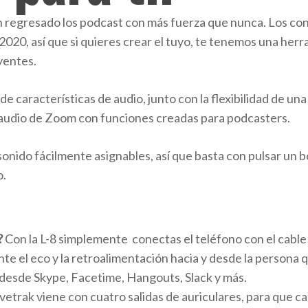
n regresado los podcast con más fuerza que nunca. Los co
2020, así que si quieres crear el tuyo, te tenemos una herra
yentes.
 de características de audio, junto con la flexibilidad de u
audio de Zoom con funciones creadas para podcasters.
onido fácilmente asignables, así que basta con pulsar un b
o.
?
Con la L-8 simplemente conectas el teléfono con el cable
 el eco y la retroalimentación hacia y desde la persona q
 desde Skype, Facetime, Hangouts, Slack y más.
etrak viene con cuatro salidas de auriculares, para que c