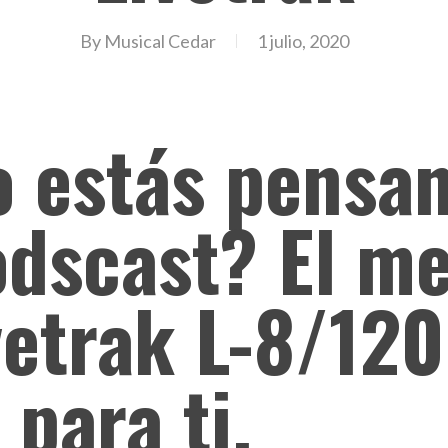
By
Musical Cedar
1 julio, 2020
o estás pensa
dscast? El me
etrak L-8/120
 para ti.