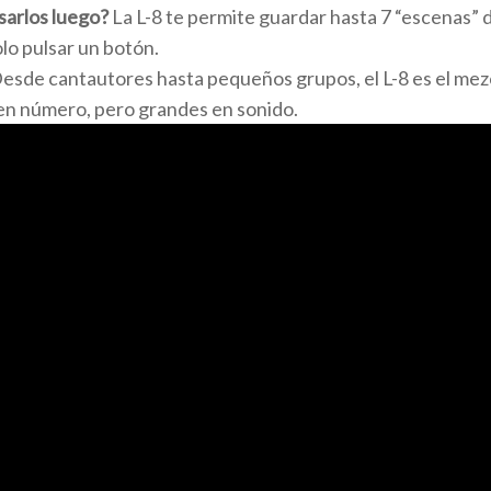
sarlos luego?
La L-8 te permite guardar hasta 7 “escenas”
o pulsar un botón.
esde cantautores hasta pequeños grupos, el L-8 es el mezc
n número, pero grandes en sonido.