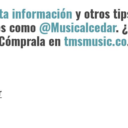
ta información
y otros tip
les como
@Musicalcedar
. 
Cómprala en
tmsmusic.co
r