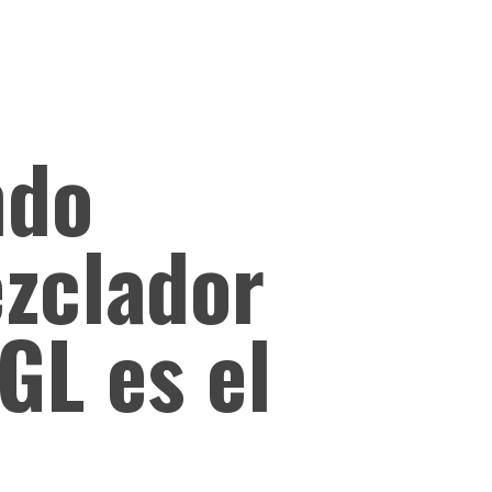
ndo
zclador
GL es el