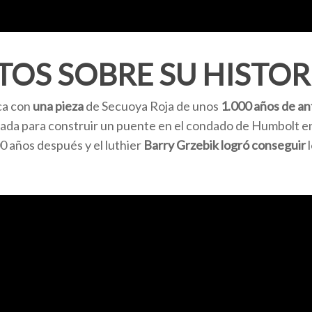
OS SOBRE SU HISTOR
ica con
una pieza
de Secuoya Roja de unos
1.000 años de an
alada para construir un puente en el condado de Humbolt en 
 años después y el luthier
Barry Grzebik logró conseguir