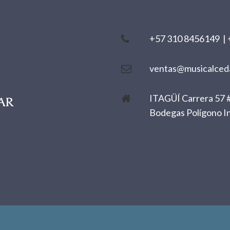
+57 310 8456149
|
ventas@musicalced
ITAGÜÍ Carrera 57 #
Bodegas Polígono In
.