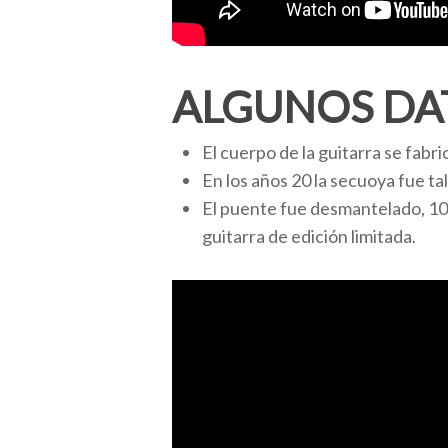
ALGUNOS DAT
El cuerpo de la guitarra se fabr
En los años 20 la secuoya fue t
El puente fue desmantelado, 100
guitarra de edición limitada.