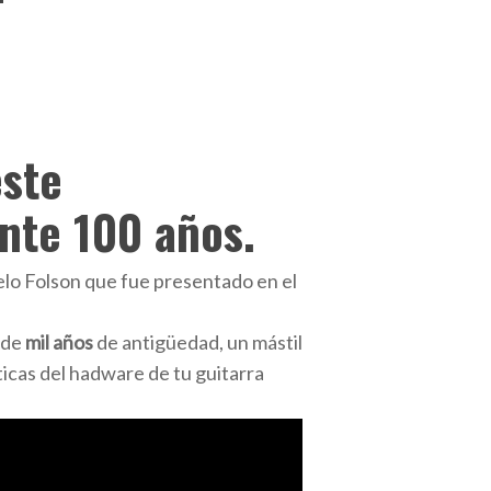
este
nte 100 años.
elo Folson que fue presentado en el
 de
mil años
de antigüedad, un mástil
icas del hadware de tu guitarra