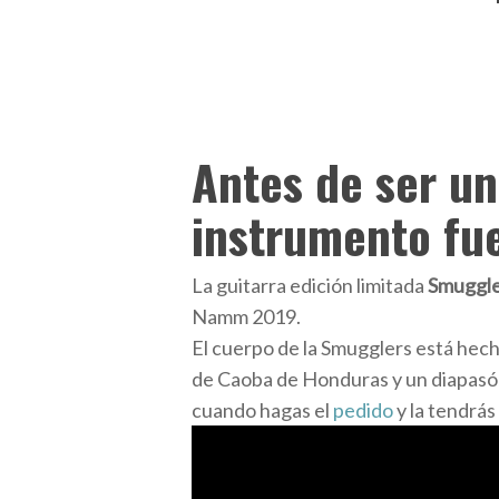
Antes de ser un
instrumento fu
La guitarra edición limitada
Smuggle
Namm 2019.
El cuerpo de la Smugglers está hec
de Caoba de Honduras y un diapasón
cuando hagas el
pedido
y la tendrás