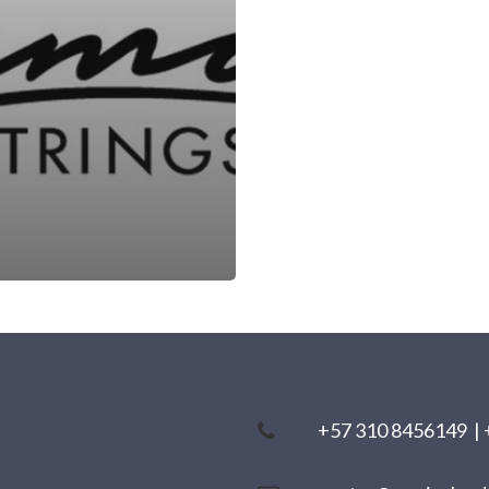
+57 310 8456149
|