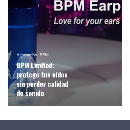
sin
perder
calidad
de
sonido
Accesorios
BPM
BPM Limited:
protege tus oídos
sin perder calidad
de sonido