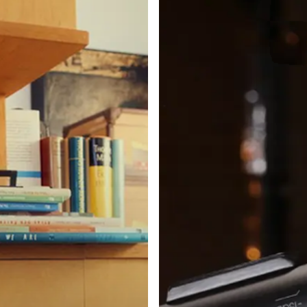
MC
930
Stereo
Set
de
Beyerdynamic