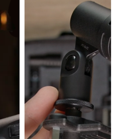
TG
Drum
Set
PRO
de
Beyerdynamic