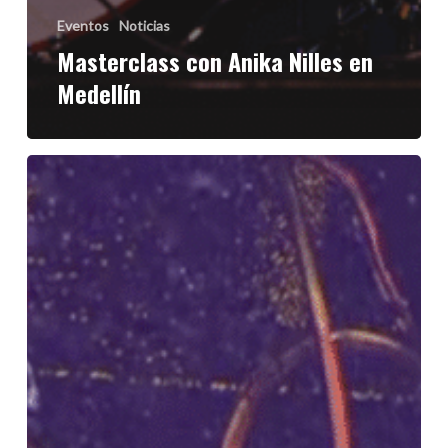
Eventos
Noticias
Masterclass con Anika Nilles en
Medellín
Todo
listo
para
Rock
al
Parque
2025