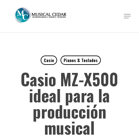
Skip
to
Menu
Close
main
Menu
content
Casio
Pianos & Teclados
Casio MZ-X500
ideal para la
producción
musical