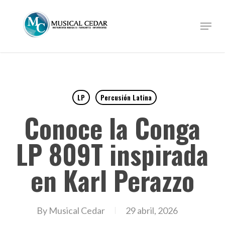
Skip
to
Menu
Close
main
Menu
content
LP
Percusión Latina
Conoce la Conga
LP 809T inspirada
en Karl Perazzo
By
Musical Cedar
29 abril, 2026