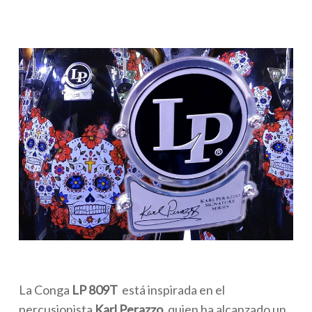
La Conga
LP 809T
está inspirada en el
percusionista
Karl Perazzo,
quien ha alcanzado un