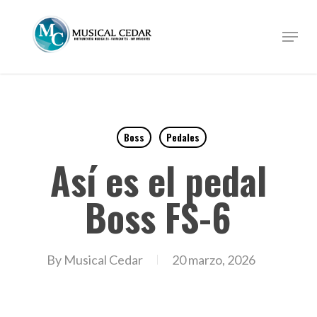
Skip
to
Menu
Close
main
Menu
content
Boss
Pedales
Así es el pedal
Boss FS-6
By
Musical Cedar
20 marzo, 2026