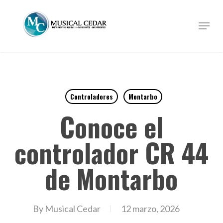
Skip
to
Menu
Close
main
Menu
content
Controladores
Montarbo
Conoce el
controlador CR 44
de Montarbo
By
Musical Cedar
12 marzo, 2026