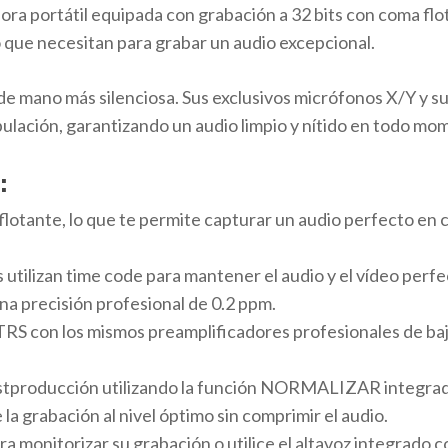
ra portátil equipada con grabación a 32 bits con coma flo
o que necesitan para grabar un audio excepcional.
 de mano más silenciosa. Sus exclusivos micrófonos X/Y y 
pulación, garantizando un audio limpio y nítido en todo mo
:
flotante, lo que te permite capturar un audio perfecto en 
utilizan time code para mantener el audio y el vídeo perf
na precisión profesional de 0.2 ppm.
RS con los mismos preamplificadores profesionales de baj
stproducción utilizando la función NORMALIZAR integrada
a grabación al nivel óptimo sin comprimir el audio.
para monitorizar su grabación o utilice el altavoz integrado 