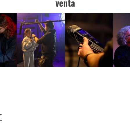
venta
r