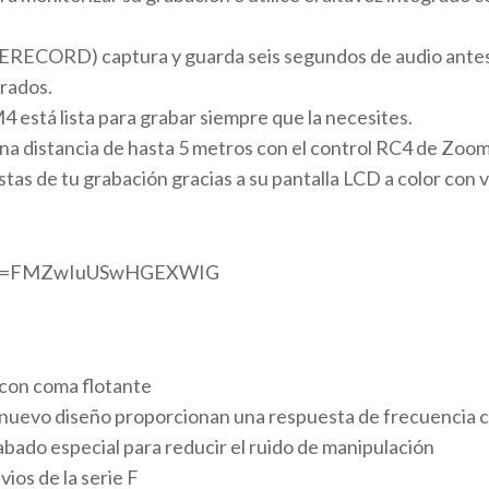
RERECORD) captura y guarda seis segundos de audio antes
rados.
4 está lista para grabar siempre que la necesites.
na distancia de hasta 5 metros con el control RC4 de Zoom
istas de tu grabación gracias a su pantalla LCD a color con 
k?si=FMZwIuUSwHGEXWIG
 con coma flotante
nuevo diseño proporcionan una respuesta de frecuencia cl
abado especial para reducir el ruido de manipulación
ios de la serie F