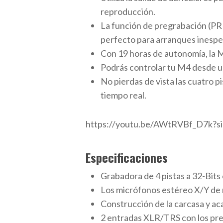
reproducción.
La función de pregrabación (P
perfecto para arranques inespe
Con 19 horas de autonomía, la M
Podrás controlar tu M4 desde u
No pierdas de vista las cuatro p
tiempo real.
https://youtu.be/AWtRVBf_D7
Especificaciones
Grabadora de 4 pistas a 32-Bits
Los micrófonos estéreo X/Y de 
Construcción de la carcasa y ac
2 entradas XLR/TRS con los prev