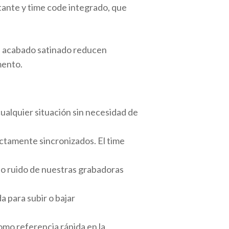
tante y time code integrado, que
su acabado satinado reducen
mento.
cualquier situación sin necesidad de
ectamente sincronizados. El time
o ruido de nuestras grabadoras
 para subir o bajar
como referencia rápida en la