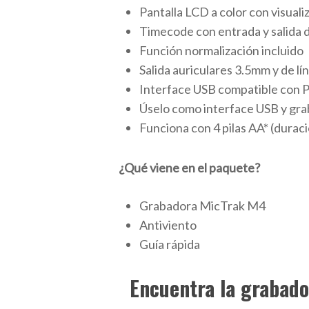
Pantalla LCD a color con visual
Timecode con entrada y salida
Función normalización incluido
Salida auriculares 3.5mm y de l
Interface USB compatible con PC
Úselo como interface USB y grab
Funciona con 4 pilas AA* (duraci
¿Qué viene en el paquete?
Grabadora MicTrak M4
Antiviento
Guía rápida
Encuentra la grabado