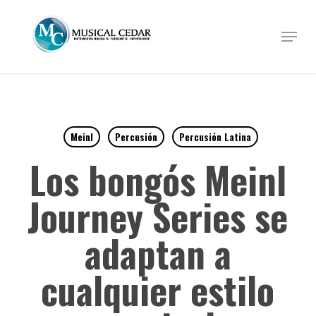
Skip
to
Menu
Close
main
Menu
content
Meinl
Percusión
Percusión Latina
Los bongós Meinl
Journey Series se
adaptan a
cualquier estilo