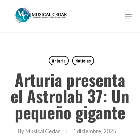
Skip
to
Menu
Close
main
Menu
content
Arturia
Noticias
Arturia presenta
el Astrolab 37: Un
pequeño gigante
By
Musical Cedar
1 diciembre, 2025