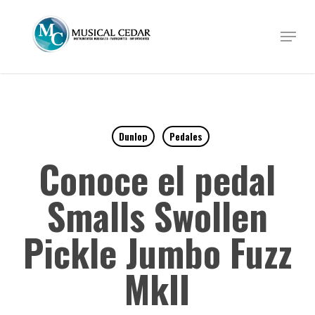
Skip
to
Menu
Close
main
Menu
content
Dunlop
Pedales
Conoce el pedal
Smalls Swollen
Pickle Jumbo Fuzz
MkII