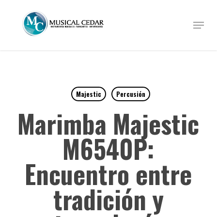
Skip
to
Menu
Close
main
Menu
content
Majestic
Percusión
Marimba Majestic
M6540P:
Encuentro entre
tradición y