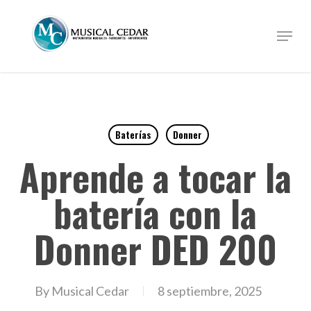
Skip
to
Menu
Close
main
Menu
content
Baterías
Donner
Aprende a tocar la
batería con la
Donner DED 200
By
Musical Cedar
8 septiembre, 2025