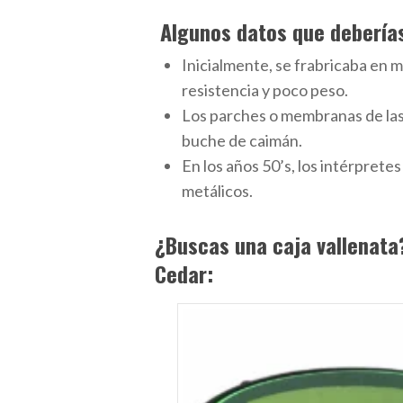
Algunos datos que debería
Inicialmente, se frabricaba en m
resistencia y poco peso.
Los parches o membranas de las c
buche de caimán.
En los años 50’s, los intérpret
metálicos.
¿Buscas una caja vallenata
Cedar: