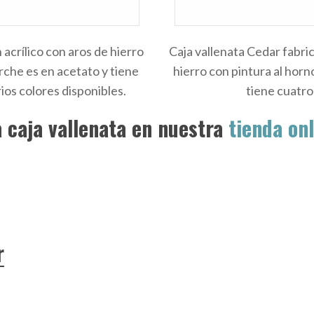
 acrílico con aros de hierro
Caja vallenata Cedar fabric
arche es en acetato y tiene
hierro con pintura al horn
ios colores disponibles.
tiene cuatro
 caja vallenata en nuestra
tienda onl
r