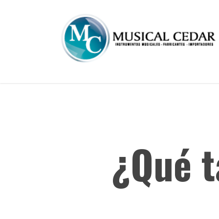
Skip
to
main
content
¿Qué t