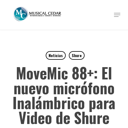
Skip
to
Menu
Close
main
Menu
content
Noticias
Shure
MoveMic 88+: El
nuevo micrófono
Inalámbrico para
Video de Shure