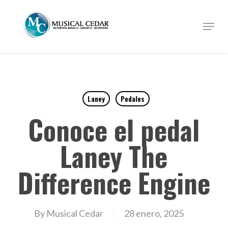
Skip
to
Menu
Close
main
Menu
content
Laney
Pedales
Conoce el pedal
Laney The
Difference Engine
By
Musical Cedar
28 enero, 2025