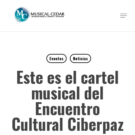
Skip
to
Menu
Close
main
Menu
content
Eventos
Noticias
Este es el cartel
musical del
Encuentro
Cultural Ciberpaz