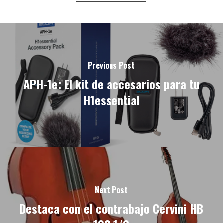
Previous Post
APH-1e: El kit de accesarios para tu
H1essential
Next Post
Destaca con el contrabajo Cervini HB