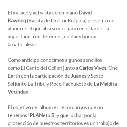
El músico y activista colombiano
David
Kawooq
(Bajista de Doctor Krápula) presentó un
álbum en el que alza su voz para recordarnos la
importancia de defender, cuidar y honrar
la naturaleza.
Como anticipo conocimos algunos sencillos
como El Canto del Colibrí junto a
Carlos Vives
, One
Earth con la participación de
Juanes
y Sexto
Sol junto La Tribu y Roco Pachukote de
La Maldita
Vecindad
.
El objetivo del álbum es recordarnos que no
tenemos ‘
PLAN
eta
B
‘ y que luchar por la
protección de nuestros territorios es un trabajo de