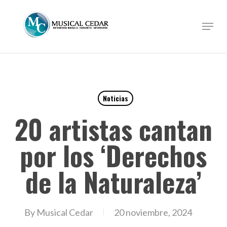
Skip
to
Menu
Close
main
Menu
content
Noticias
20 artistas cantan
por los ‘Derechos
de la Naturaleza’
By
Musical Cedar
20 noviembre, 2024