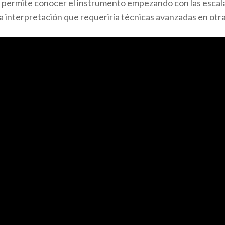
te permite conocer el instrumento empezando con las escala
a la interpretación que requeriría técnicas avanzadas en otr