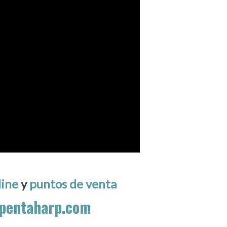
line
y
puntos de venta
pentaharp.com