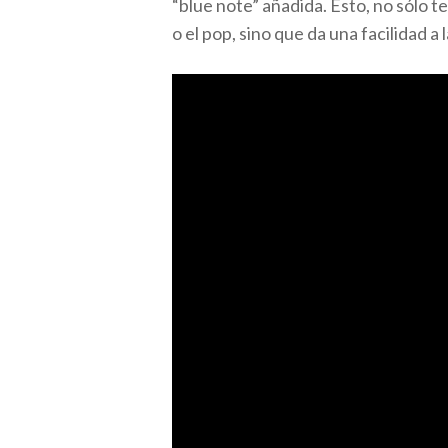
“blue note” añadida. Esto, no sólo 
o el pop, sino que da una facilidad 