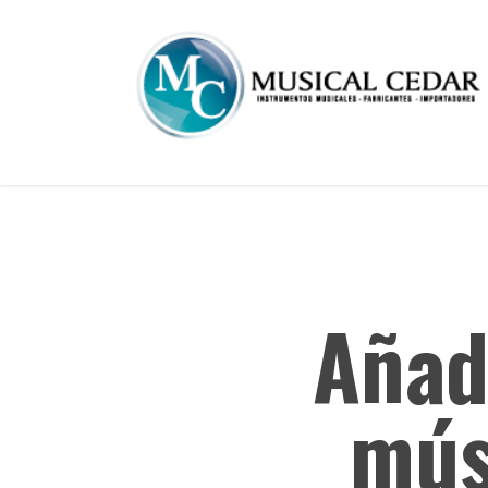
Skip
to
main
content
Añad
mús