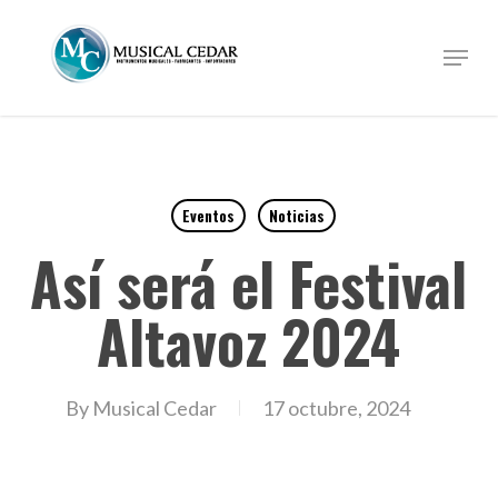
Skip
to
Menu
Close
main
Menu
content
Eventos
Noticias
Así será el Festival
Altavoz 2024
By
Musical Cedar
17 octubre, 2024