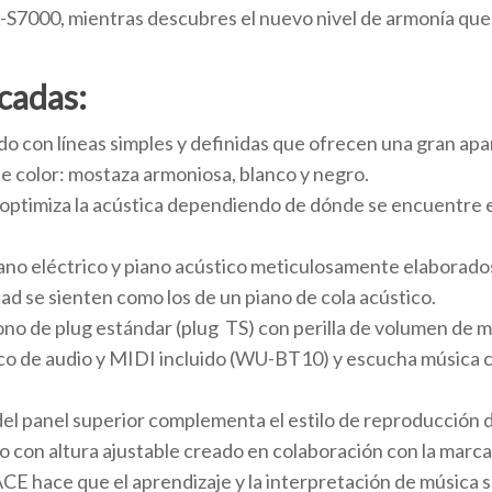
PX-S7000, mientras descubres el nuevo nivel de armonía que l
acadas:
 con líneas simples y definidas que ofrecen una gran apar
de color: mostaza armoniosa, blanco y negro.
 optimiza la acústica dependiendo de dónde se encuentre el 
ano eléctrico y piano acústico meticulosamente elaborado
idad se sienten como los de un piano de cola acústico.
no de plug estándar (plug TS) con perilla de volumen de 
co de audio y MIDI incluido (WU-BT10) y escucha música 
del panel superior complementa el estilo de reproducción 
o con altura ajustable creado en colaboración con la mar
E hace que el aprendizaje y la interpretación de música s