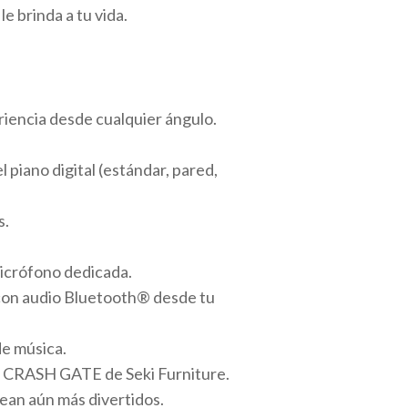
e brinda a tu vida.
iencia desde cualquier ángulo.
piano digital (estándar, pared,
s.
micrófono dedicada.
con audio Bluetooth® desde tu
de música.
ca CRASH GATE de Seki Furniture.
ean aún más divertidos.