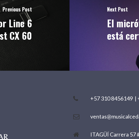
Previous Post
Next Post
or Line 6
El micr
st CX 60
está cer
+57 310 8456149
|
ventas@musicalced
ITAGÜÍ Carrera 57 #