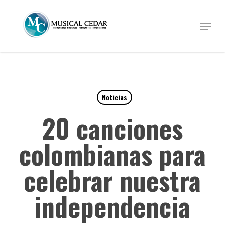
Skip
to
Menu
Close
main
Menu
content
Noticias
20 canciones
colombianas para
celebrar nuestra
independencia