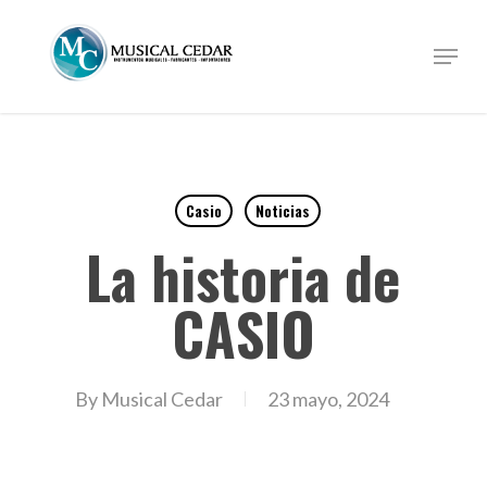
Skip
to
Menu
Close
main
Menu
content
Casio
Noticias
La historia de
CASIO
By
Musical Cedar
23 mayo, 2024