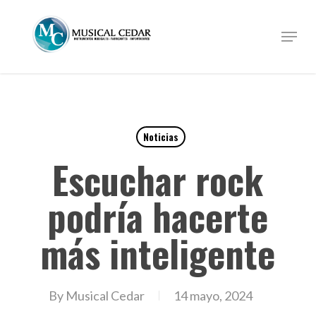
Skip
to
Menu
Close
main
Menu
content
Noticias
Escuchar rock
podría hacerte
más inteligente
By
Musical Cedar
14 mayo, 2024