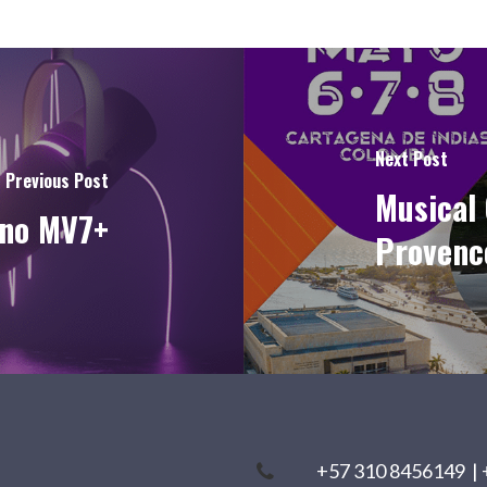
Next Post
Previous Post
Musical 
ono MV7+
Provenc
+57 310 8456149
|