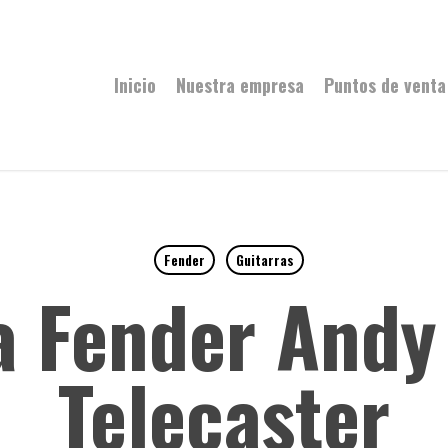
Inicio
Nuestra empresa
Puntos de venta
Fender
Guitarras
la Fender And
Telecaster