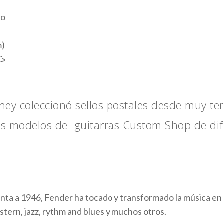
ro
m)
C»
y coleccionó sellos postales desde muy t
ias modelos de guitarras Custom Shop de di
onta a 1946, Fender ha tocado y transformado la música en 
stern, jazz, rythm and blues y muchos otros.