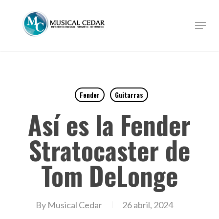
Skip
to
Menu
Close
main
Menu
content
Fender
Guitarras
Así es la Fender
Stratocaster de
Tom DeLonge
By
Musical Cedar
26 abril, 2024