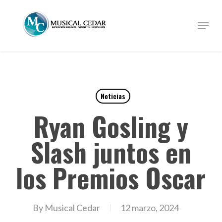
Skip
to
Menu
Close
main
Menu
content
Noticias
Ryan Gosling y
Slash juntos en
los Premios Oscar
By
Musical Cedar
12 marzo, 2024