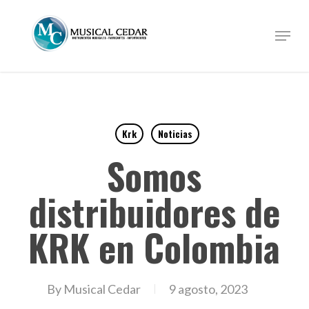
Skip
to
Menu
Close
main
Menu
content
Krk
Noticias
Somos
distribuidores de
KRK en Colombia
By
Musical Cedar
9 agosto, 2023